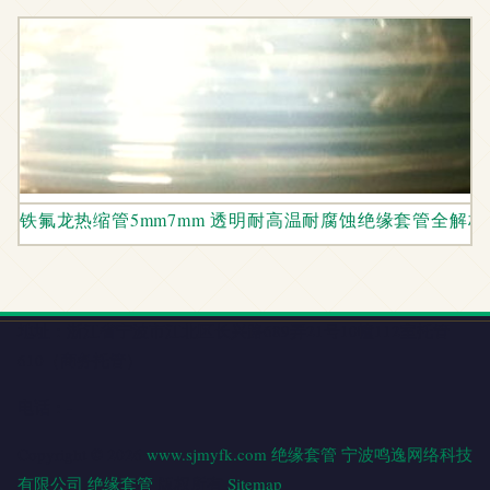
铁氟龙热缩管5mm7mm 透明耐高温耐腐蚀绝缘套管全解析
地址：浙江省宁波市江北区长兴路689弄21号10幢112室托管
610（商务托管）
电话：-
Copyright © 2026
www.sjmyfk.com
绝缘套管
宁波鸣逸网络科技
有限公司
绝缘套管
版权所有
Sitemap