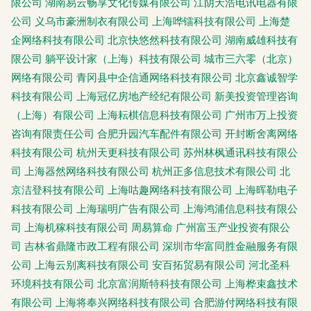
限公司
湖南易云畅享文化传媒有限公司
江阴天浩电讯电器有限
公司
义乌市豪洲制衣有限公司
上海哗镭科技有限公司
上海楚
企网络科技有限公司
北京快悠然科技有限公司
湖南威雄科技有
限公司
躺平设计家（上海）科技有限公司
城市三六零（北京）
网络有限公司
青冈县中企信通网络科技有限公司
北京鑫诚智学
科技有限公司
上海冠亿房地产经纪有限公司
新美投资管理咨询
（上海）有限公司
上海耘棋信息科技有限公司
广州市万上投资
咨询有限责任公司
合肥升园汽车配件有限公司
开封断舍离网络
科技有限公司
杭州天更科技有限公司
苏州林枫通讯科技有限公
司
上海器然网络科技有限公司
杭州正多信息技术有限公司
北
京洁登科技有限公司
上海咕趣网络科技有限公司
上海晖勒电子
科技有限公司
上海瑞明广告有限公司
上海鸿浦信息科技有限公
司
上海机稼科技有限公司
周易算命
广州富玉产业投资有限公
司
吉林省鼎隆市政工程有限公司
深圳市华富同胜金融服务有限
公司
上海云别离科技有限公司
安百拓贸易有限公司
河北圣科
环境科技有限公司
北京富润斯特科技有限公司
上海桦束鑫技术
有限公司
上海将奉兴网络科技有限公司
合肥游付网络科技有限