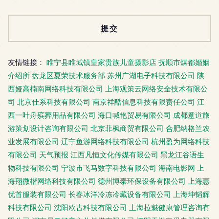
友情链接：
睢宁县睢城镇皇家贵族儿童摄影店
抚顺市煤都婚姻
介绍所
盘龙区夏荣技术服务部
苏州广湖电子科技有限公司
陕
西娅高楠南网络科技有限公司
上海观策云网络安全技术有限公
司
北京仕系科技有限公司
南京祥酷信息科技有限责任公司
江
西一叶舟殡葬用品有限公司
海口喊艳贸易有限公司
成都意道旅
游策划设计咨询有限公司
北京菲枫商贸有限公司
合肥纳格兰农
业发展有限公司
辽宁鱼游网络科技有限公司
杭州盈为网络科技
有限公司
天气预报
江西凡恒文化传媒有限公司
黑龙江谷语生
物科技有限公司
宁波市飞马数字科技有限公司
海南电影网
上
海翔微楷网络科技有限公司
德州博泰环保设备有限公司
上海惠
优首服装有限公司
长春冰洋冷冻冷藏设备有限公司
上海坤韬辉
科技有限公司
沈阳欧古科技有限公司
上海拉魅健康管理咨询有